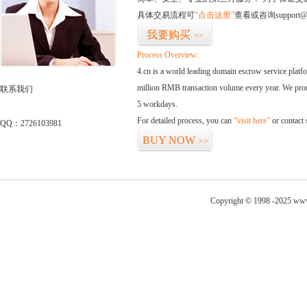
具体交易流程可
“点击这里”
查看或咨询support@
我要购买
>>
Process Overview:
4.cn is a world leading domain escrow service plat
million RMB transaction volume every year. We promi
联系我们
5 workdays.
For detailed process, you can
“visit here”
or contact
QQ：2726103981
BUY NOW
>>
Copyright © 1998 -2025 www