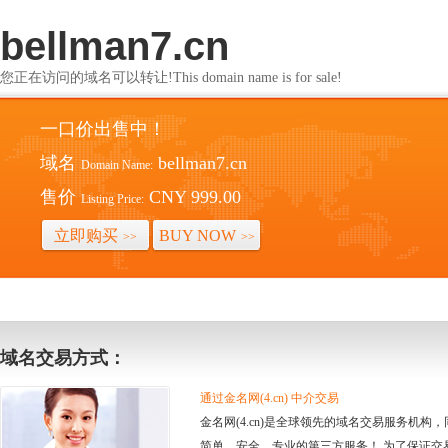
bellman7.cn
您正在访问的域名可以转让!This domain name is for sale!
一口价出售中！
域名
bellman7.cn
Domain Name:
售价
CNY 999.00
Listing Price:
立即购买
BUY NOW
>>
>>
域名交易方式：
通过金名网(4.cn) 中介交易
金名网(4.cn)是全球领先的域名交易服务机
简单、安全、专业的第三方服务！ 为了保证交